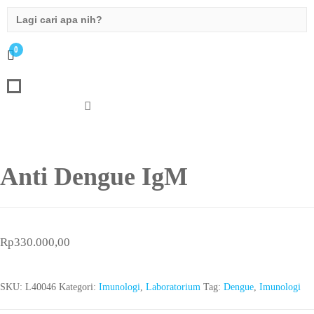
Search
for:
0
Anti Dengue IgM
Rp
330.000,00
SKU:
L40046
Kategori:
Imunologi
,
Laboratorium
Tag:
Dengue
,
Imunologi