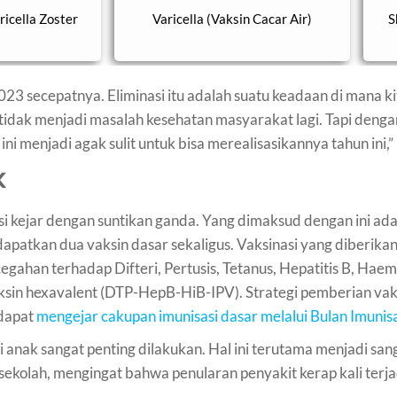
ricella Zoster
Varicella (Vaksin Cacar Air)
S
23 secepatnya. Eliminasi itu adalah suatu keadaan di mana k
u tidak menjadi masalah kesehatan masyarakat lagi. Tapi deng
ni menjadi agak sulit untuk bisa merealisasikannya tahun ini,”
k
i kejar dengan suntikan ganda. Yang dimaksud dengan ini ad
ndapatkan dua vaksin dasar sekaligus. Vaksinasi yang diberikan
ahan terhadap Difteri, Pertusis, Tetanus, Hepatitis B, Haemo
ksin hexavalent
(DTP-HepB-HiB-IPV).
Strategi pemberian vak
 dapat
mengejar cakupan imunisasi dasar melalui Bulan Imunis
ak sangat penting dilakukan. Hal ini terutama menjadi sanga
kolah, mengingat bahwa penularan penyakit kerap kali terjad