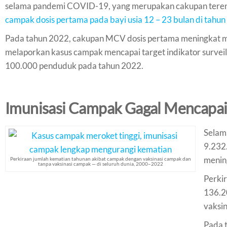
selama pandemi COVID-19, yang merupakan cakupan terenda
campak dosis pertama pada bayi usia 12 – 23 bulan di tah
Pada tahun 2022, cakupan MCV dosis pertama meningkat me
melaporkan kasus campak mencapai target indikator surveil
100.000 penduduk pada tahun 2022.
Imunisasi Campak Gagal Mencapai
Selam
9.232
menin
Perkiraan jumlah kematian tahunan akibat campak dengan vaksinasi campak dan
tanpa vaksinasi campak — di seluruh dunia, 2000–2022
Perki
136.2
vaksi
Pada 