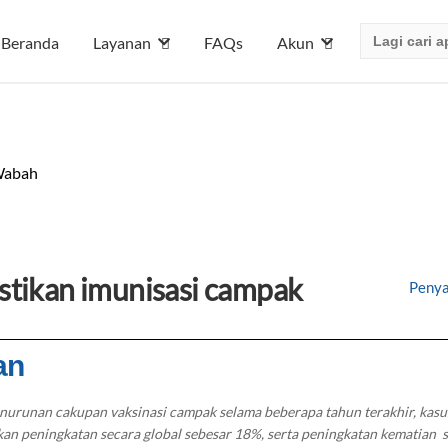
Search
Beranda
Layanan
FAQs
Akun
for:
abah
stikan imunisasi campak
Penya
an
nurunan cakupan vaksinasi campak selama beberapa tahun terakhir, kasu
an peningkatan secara global sebesar 18%, serta peningkatan kematian s