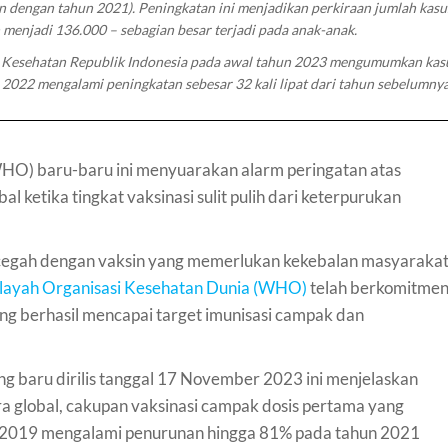
n dengan tahun 2021). Peningkatan ini menjadikan perkiraan jumlah kasus
 menjadi 136.000 – sebagian besar terjadi pada anak-anak.
Kesehatan Republik Indonesia pada awal tahun 2023 mengumumkan kasus
 2022 mengalami peningkatan sebesar 32 kali lipat dari tahun sebelumnya
WHO) baru-baru ini menyuarakan alarm peringatan atas
 ketika tingkat vaksinasi sulit pulih dari keterpurukan
icegah dengan vaksin yang memerlukan kekebalan masyaraka
ayah Organisasi Kesehatan Dunia (WHO)
telah berkomitme
g berhasil mencapai target imunisasi campak dan
g baru dirilis tanggal 17 November 2023 ini menjelaskan
 global, cakupan vaksinasi campak dosis pertama yang
0-2019 menga
lami penurunan hingga
81% pada tahun 2021