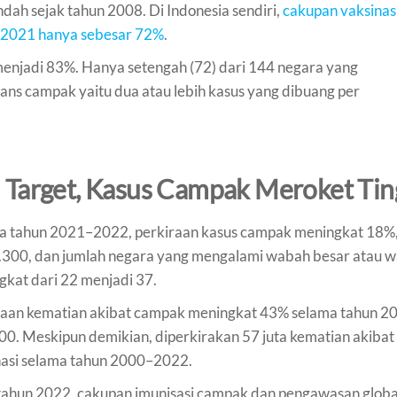
h sejak tahun 2008. Di Indonesia sendiri,
cakupan vaksinas
un 2021 hanya sebesar 72%
.
njadi 83%. Hanya setengah (72) dari 144 negara yang
ans campak yaitu dua atau lebih kasus yang dibuang per
 Target, Kasus Campak Meroket Tin
a tahun 2021–2022, perkiraan kasus campak meningkat 18%,
.300, dan jumlah negara yang mengalami wabah besar atau
gkat dari 22 menjadi 37.
raan kematian akibat campak meningkat 43% selama tahun 2
00. Meskipun demikian, diperkirakan 57 juta kematian akibat
nasi selama tahun 2000–2022.
tahun 2022, cakupan imunisasi campak dan pengawasan glob