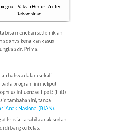
hingrix – Vaksin Herpes Zoster
Vaksin MMR (Measles M
Rekombinan
Rubella) - MMR ii
ita bisa menekan sedemikian
an adanya kenaikan kasus
 ungkap dr. Prima.
alah bahwa dalam sekali
 pada program ini meliputi
philus Influenzae tipe B (HiB)
sin tambahan ini, tanpa
asi Anak Nasional (BIAN)
.
t krusial, apabila anak sudah
i di bangku kelas.