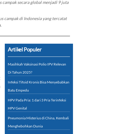
 campak secara global menjadi 9 juta
 campak di Indonesia yang tercatat
.
Artikel Populer
Masihkah Vaksinasi Polio IPV Relevan
Di Tahun 2025?
t
Infeksi Tifoid Kronis Bisa Menyebabkan
n
Batu Empedu
HPV Pada Pria: 1 dari 3 Pria Terinfeksi
HPV Genital
Pneumonia Misterius di China, Kembali
Menghebohkan Dunia