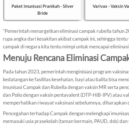
Paket Imunisasi Pranikah - Silver
Varivax - Vaksin Va
Bride
“Pemerintah menargetkan eliminasi campak rubella tahun 20
rupa angka dari kesakitan akibat campak ini, sehingga tent
campak di negara kita tentu mimpi untuk mencapai eliminasi i
Menuju Rencana Eliminasi Campa
Pada tahun 2023, pemerintah menginisiasi program vaksinas
kedatangan ke fasilitas kesehatan, bayi atau balita bisa me
imunisasi Campak dan Rubella dengan vaksin MR serta penceg
dan Polio dengan vaksin pentavalent (DTP-HiB-IPV) atau va
memperhatikan riwayat vaksinasi sebelumnya, diharapkan
Pencegahan terhadap Campak dengan melengkapi imunisasi an
memasuki usia prasekolah (taman bermain, PAUD, dsb) dan se