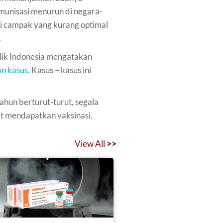
unisasi menurun di negara-
si campak yang kurang optimal
.
lik Indonesia mengatakan
an kasus
. Kasus – kasus ini
hun berturut-turut, segala
at mendapatkan vaksinasi.
View All
>>