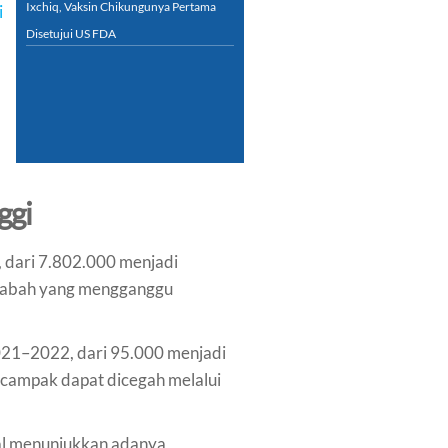
Ixchiq, Vaksin Chikungunya Pertama
i
Disetujui US FDA
ggi
 dari 7.802.000 menjadi
 wabah yang mengganggu
021–2022, dari 95.000 menjadi
 campak dapat dicegah melalui
al menunjukkan adanya