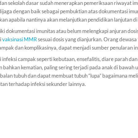
 dan sekolah dasar sudah menerapkan pemeriksaan riwayat im
s dijaga dengan baik sebagai pembuktian atas dokumentasi imu
 apabila nantinya akan melanjutkan pendidikan lanjutan di 
iki dokumentasi imunitas atau belum melengkapi anjuran dosis
i
vaksinasi MMR
sesuai dosis yang dianjurkan. Orang dewas
 campak dan komplikasinya, dapat menjadi sumber penularan in
infeksi campak seperti kebutaan, ensefalitis, diare parah dan d
bahkan kematian, paling sering terjadi pada anak di bawah u
balan tubuh dan dapat membuat tubuh “lupa” bagaimana melind
an terhadap infeksi sekunder lainnya.