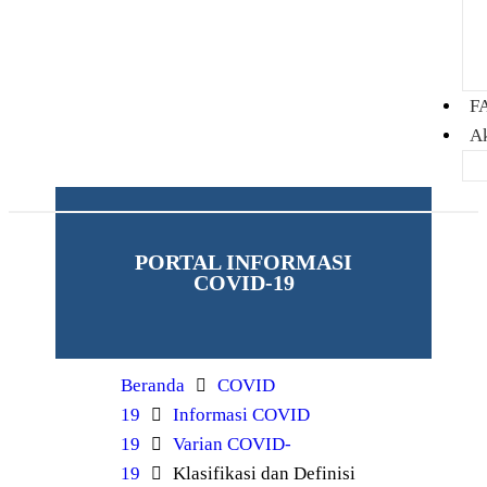
F
A
PORTAL INFORMASI
COVID-19
Beranda
COVID
19
Informasi COVID
19
Varian COVID-
19
Klasifikasi dan Definisi