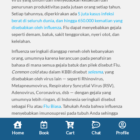
penurunan produktivitas pada jutaan orang setiap tahun.
Setiap tahunnya, diperkirakan ada
5 juta kasus infeksi
berat di seluruh dunia, dan hingga 650.000 kematian yang
disebabkan oleh influenza
. Flu dapat menyebabkan gejala
seperti demam, batuk, sakit tenggorokan, nyeri otot, dan
kelelahan.
Influenza seringkali dianggap remeh oleh kebanyakan
orang, umumnya karena kerancuan pada penafsiran
bahasa di mana semua gejala batuk dan pilek disebut Flu.
Common cold
atau dalam KBBI disebut
selesma
, yang
disebabkan oleh virus lain — seperti Rhinovirus,
Metapneumovirus, Respiratory Syncytial Virus (RSV),
Adenovirus, Coronavirus, dsb — dengan gejala yang
umumnya lebih ringan, di Indonesia seringkali disebut
sebagai Flu atau
Flu Biasa
. Tahukah Anda bahwa influenza
menyebabkan imunosupresi pada tubuh Anda sehingga
membuat Anda lebih rentan terhadap infeksi lain?
Dalam artikel ini, kami akan menjelaskan bagaimana
Home
Book
Cart
Chat
Profile
infeksi influenza menyebabkan imunosupresi dan apa