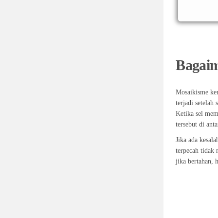
Bagaim
Mosaikisme kem
terjadi setela
Ketika sel me
tersebut di ant
Jika ada kesal
terpecah tidak 
jika bertahan, 