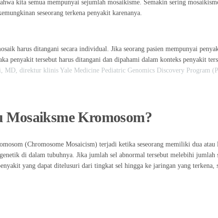
ahwa kita semua mempunyai sejumlah mosaikisme. Semakin sering mosaikisme
kemungkinan seseorang terkena penyakit karenanya.
 mosaik harus ditangani secara individual. Jika seorang pasien mempunyai peny
ka penyakit tersebut harus ditangani dan dipahami dalam konteks penyakit ters
, MD, direktur klinis Yale Medicine Pediatric Genomics Discovery Program 
tu Mosaiksme Kromosom?
romosom (
Chromosome Mosaicism
) terjadi ketika seseorang memiliki dua atau
genetik di dalam tubuhnya. Jika jumlah sel abnormal tersebut melebihi jumlah s
yakit yang dapat ditelusuri dari tingkat sel hingga ke jaringan yang terkena, se