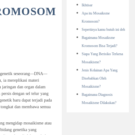
Ikhtisar
KROMOSOM
Apa itu Mosaiksme
Kromosom?
Sepertinya kamu butuh ini deh
Bagaimana Mosaiksme
Kromosom Bisa Terjadi?
Siapa Yang Berisiko Terkena
Mosaikisme?
Jenis Kelainan Apa Yang
asi genetik seseorang—DNA—
Disebabkan Oleh
h, ia mereplikasi materi
Mosaikisme?
n jaringan dan organ dalam
 persis dengan sel telur yang
Bagaimana Diagnosis
genetik baru dapat terjadi pada
Mosaikisme Dilakukan?
rti tongkat dan membawa semua
rang mengidap mosaikisme atau
 bidang genetika yang