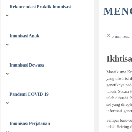
Rekomendasi Praktik Imunisasi
MEN
Imunisasi Anak
5 min read
Ikhtis
Imunisasi Dewasa
Mosaikisme Kro
yang diwarisi d
genetiknya pad
tubuh. Secara t
Pandemi COVID 19
telah dibuahi. 
sel yang direp
informasi geneti
Sampai baru-ba
Imunisasi Perjalanan
tidak. Seiring