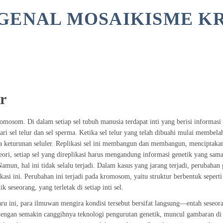
GENAL MOSAIKISME 
ar
mosom. Di dalam setiap sel tubuh manusia terdapat inti yang berisi inform
ari sel telur dan sel sperma. Ketika sel telur yang telah dibuahi mulai membela
a keturunan seluler. Replikasi sel ini membangun dan membangun, menciptaka
eori, setiap sel yang direplikasi harus mengandung informasi genetik yang sama
Namun, hal ini tidak selalu terjadi. Dalam kasus yang jarang terjadi, perubahan 
likasi ini. Perubahan ini terjadi pada kromosom, yaitu struktur berbentuk sepe
k seseorang, yang terletak di setiap inti sel.
ru ini, para ilmuwan mengira kondisi tersebut bersifat langsung—entah seseo
 dengan semakin canggihnya teknologi pengurutan genetik, muncul gambaran di