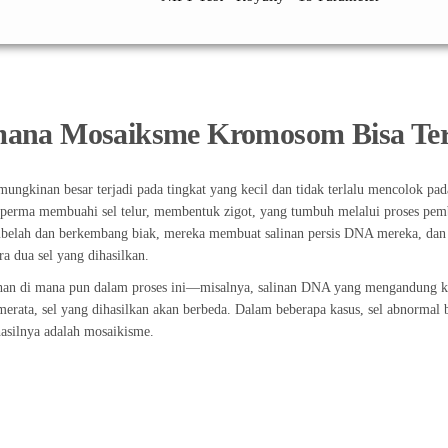
ana Mosaiksme Kromosom Bisa Ter
ungkinan besar terjadi pada tingkat yang kecil dan tidak terlalu mencolok pa
h sperma membuahi sel telur, membentuk zigot, yang tumbuh melalui proses pemb
mbelah dan berkembang biak, mereka membuat salinan persis DNA mereka, da
ara dua sel yang dihasilkan.
ahan di mana pun dalam proses ini—misalnya, salinan DNA yang mengandung 
merata, sel yang dihasilkan akan berbeda. Dalam beberapa kasus, sel abnormal 
hasilnya adalah mosaikisme.