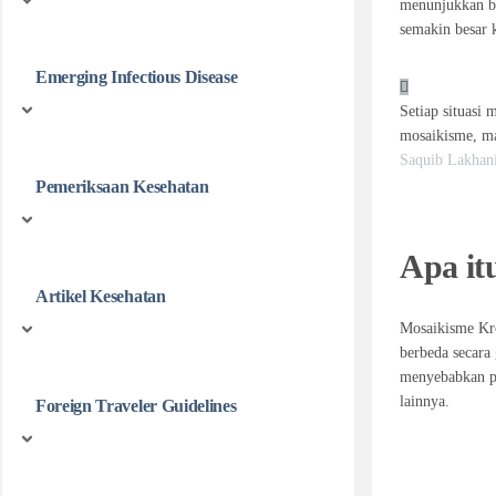
menunjukkan b
semakin besar 
Emerging Infectious Disease
Setiap situasi
mosaikisme, ma
Saquib Lakhani
Pemeriksaan Kesehatan
Apa i
Artikel Kesehatan
Mosaikisme K
berbeda secara 
menyebabkan pen
lainnya.
Foreign Traveler Guidelines