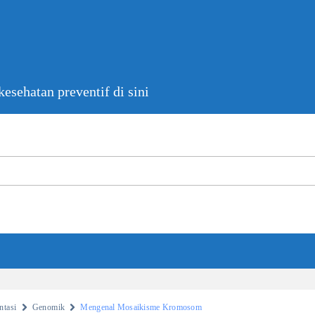
esehatan preventif di sini
tasi
Genomik
Mengenal Mosaikisme Kromosom