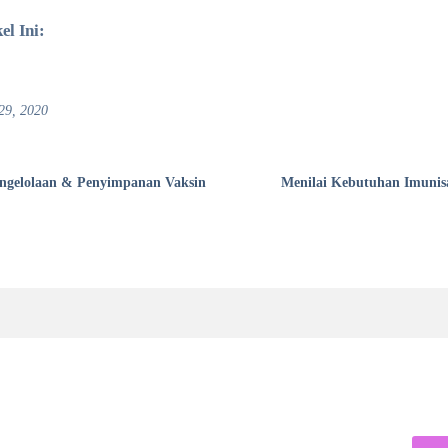
el Ini:
29, 2020
engelolaan & Penyimpanan Vaksin
Menilai Kebutuhan Imunisa
Solusi
Cari 
Vaksinologi 101