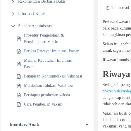
Rekomendasi Berbasis Bukti
1 min read
Informasi Klinis
Periksa riwayat 
Standar Administrasi
baik pada kunjun
kemungkinan peny
Prosedur Pengelolaan &
Penyimpanan Vaksin
Selain itu, apab
untuk segera me
Periksa Riwayat Imunisasi Pasien
Riwayat Imunisa
Menilai Kebutuhan Imunisasi
Pasien
Riwayat
Penapisan Kontraindikasi Vaksinasi
Seringkali petug
Melakukan Edukasi Vaksinasi
dokter vaksinolo
Persiapan pemberian vaksin
dengan cap ident
tidak sah dan ak
Cara Pemberian Vaksin
Vaksinasi tidak 
lakukan koordina
Imunisasi Anak
vaksinasi yang hi