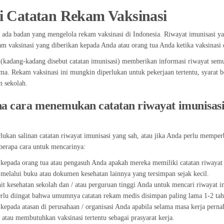
i Catatan Rekam Vaksinasi
 ada badan yang mengelola rekam vaksinasi di Indonesia. Riwayat imunisasi y
am vaksinasi yang diberikan kepada Anda atau orang tua Anda ketika vaksinasi 
(kadang-kadang disebut catatan imunisasi) memberikan informasi riwayat sem
ma. Rekam vaksinasi ini mungkin diperlukan untuk pekerjaan tertentu, syarat be
n sekolah.
 cara menemukan catatan riwayat imunisasi 
ukan salinan catatan riwayat imunisasi yang sah, atau jika Anda perlu memper
berapa cara untuk mencarinya:
kepada orang tua atau pengasuh Anda apakah mereka memiliki catatan riwayat 
 melalui buku atau dokumen kesehatan lainnya yang tersimpan sejak kecil.
nit kesehatan sekolah dan / atau perguruan tinggi Anda untuk mencari riwayat 
lu diingat bahwa umumnya catatan rekam medis disimpan paling lama 1-2 tahu
kepada atasan di perusahaan / organisasi Anda apabila selama masa kerja pern
, atau membutuhkan vaksinasi tertentu sebagai prasyarat kerja.