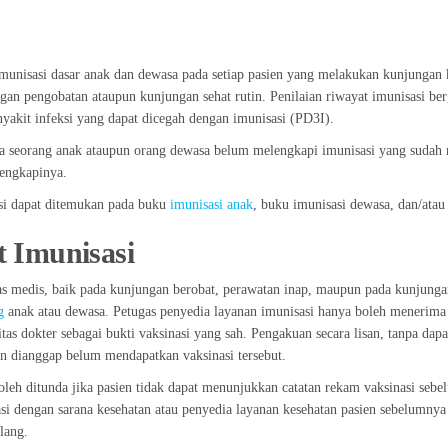
imunisasi dasar anak dan dewasa pada setiap pasien yang melakukan kunjungan
gan pengobatan ataupun kunjungan sehat rutin. Penilaian riwayat imunisasi be
akit infeksi yang dapat dicegah dengan imunisasi (PD3I).
ila seorang anak ataupun orang dewasa belum melengkapi imunisasi yang sudah 
lengkapinya.
si dapat ditemukan pada buku
imunisasi anak
, buku imunisasi dewasa, dan/ata
 Imunisasi
as medis, baik pada kunjungan berobat, perawatan inap, maupun pada kunjunga
g
anak atau dewasa. Petugas penyedia layanan imunisasi hanya boleh menerima c
itas dokter sebagai bukti vaksinasi yang sah. Pengakuan secara lisan, tanpa da
an dianggap belum mendapatkan vaksinasi tersebut.
boleh ditunda jika pasien tidak dapat menunjukkan catatan rekam vaksinasi seb
si dengan sarana kesehatan atau penyedia layanan kesehatan pasien sebelumn
lang.