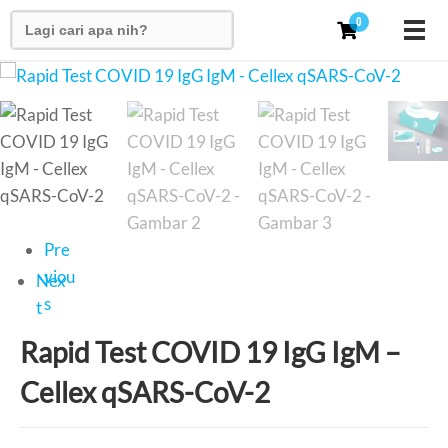
Search
0
for:
Pre
viou
Nex
s
t
Rapid Test COVID 19 IgG IgM –
Cellex qSARS-CoV-2