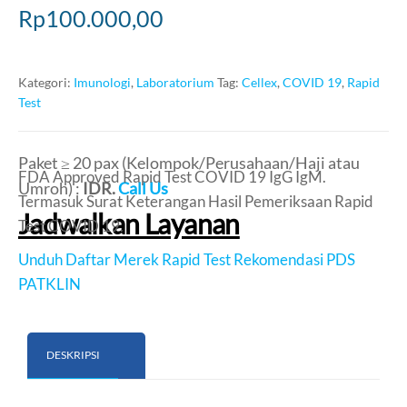
Rp
100.000,00
Kategori:
Imunologi
,
Laboratorium
Tag:
Cellex
,
COVID 19
,
Rapid
Test
Paket ≥ 20 pax (Kelompok/Perusahaan/Haji atau
FDA Approved Rapid Test COVID 19 IgG IgM.
Umroh) :
IDR.
Call Us
Termasuk Surat Keterangan Hasil Pemeriksaan Rapid
Jadwalkan Layanan
Test COVID 19.
Unduh Daftar Merek Rapid Test Rekomendasi PDS
PATKLIN
DESKRIPSI