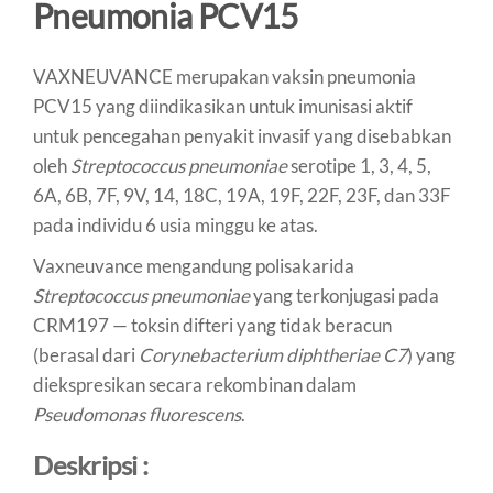
Pneumonia PCV15
VAXNEUVANCE merupakan vaksin pneumonia
PCV15 yang diindikasikan untuk imunisasi aktif
untuk pencegahan penyakit invasif yang disebabkan
oleh
Streptococcus pneumoniae
serotipe 1, 3, 4, 5,
6A, 6B, 7F, 9V, 14, 18C, 19A, 19F, 22F, 23F, dan 33F
pada individu 6 usia minggu ke atas.
Vaxneuvance mengandung polisakarida
Streptococcus pneumoniae
yang terkonjugasi pada
CRM197 — toksin difteri yang tidak beracun
(berasal dari
Corynebacterium diphtheriae C7
) yang
diekspresikan secara rekombinan dalam
Pseudomonas fluorescens
.
Deskripsi :