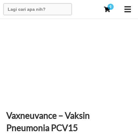
Search
0
for:
Vaxneuvance – Vaksin
Pneumonia PCV15