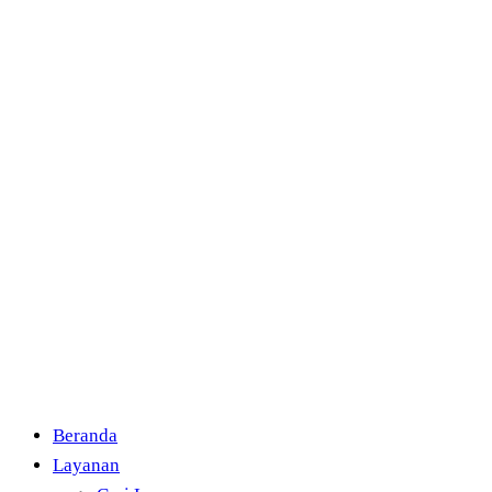
Skip
to
the
content
Beranda
Layanan