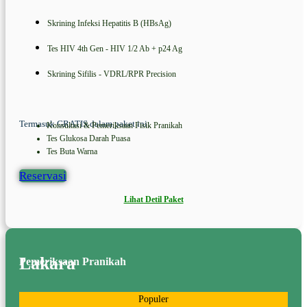
Skrining Infeksi Hepatitis B (HBsAg)
Tes HIV 4th Gen - HIV 1/2 Ab + p24 Ag
Skrining Sifilis - VDRL/RPR Precision
Termasuk GRATIS dalam paket ini:
Konsultasi & Pemeriksaan Fisik Pranikah
Tes Glukosa Darah Puasa
Tes Buta Warna
Reservasi
Lihat Detil Paket
Lakara
Pemeriksaan Pranikah
Populer