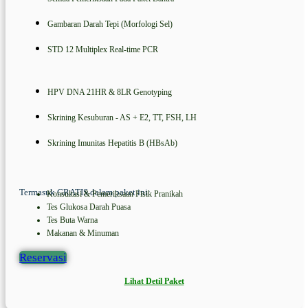
Gambaran Darah Tepi (Morfologi Sel)
STD 12 Multiplex Real-time PCR
HPV DNA 21HR & 8LR Genotyping
Skrining Kesuburan - AS + E2, TT, FSH, LH
Skrining Imunitas Hepatitis B (HBsAb)
Termasuk GRATIS dalam paket ini:
Konsultasi & Pemeriksaan Fisik Pranikah
Tes Glukosa Darah Puasa
Tes Buta Warna
Makanan & Minuman
Reservasi
Lihat Detil Paket