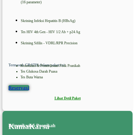
(16 parameter)
Skrining Infeksi Hepatitis B (HBsAg)
Tes HIV 4th Gen - HIV 1/2 Ab + p24 Ag
Skrining Sifilis - VDRL/RPR Precision
Termasuk GRATIS dalam paket ini:
Konsultasi & Pemeriksaan Fisik Pranikah
Tes Glukosa Darah Puasa
Tes Buta Warna
Reservasi
Lihat Detil Paket
KamaKarsa
Pemeriksaan Pranikah