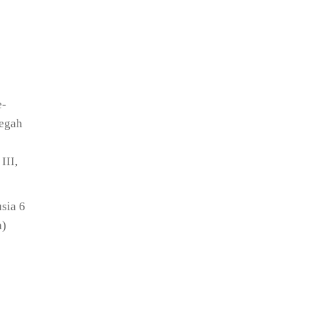
e-
egah
III,
usia 6
a)