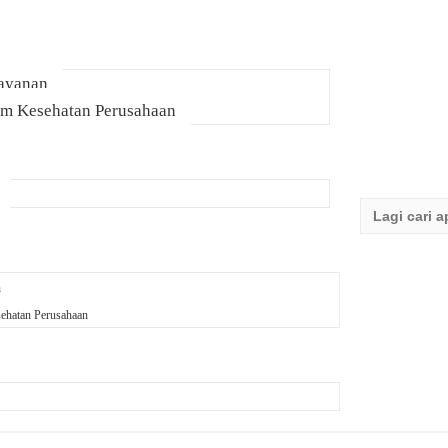
Layanan
am Kesehatan Perusahaan
Search
for:
n
ehatan Perusahaan