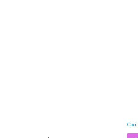
Solusi
Cari 
Vaksinologi 101