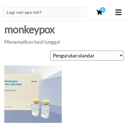
Search
0
for:
monkeypox
Menampilkan hasil tunggal