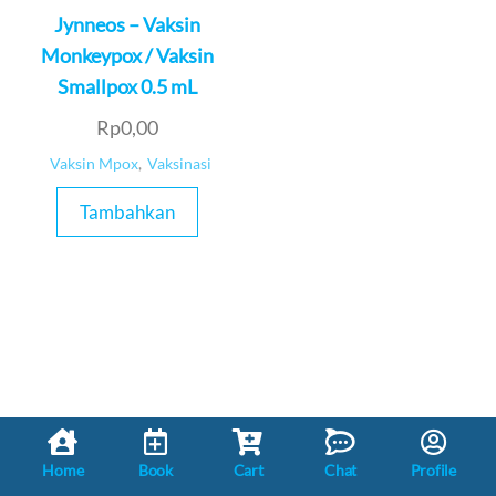
Jynneos – Vaksin
Monkeypox / Vaksin
Smallpox 0.5 mL
Rp
0,00
Vaksin Mpox
,
Vaksinasi
Tambahkan
Home
Book
Cart
Chat
Profile