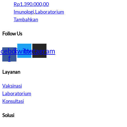
Rp
1.390.000,00
Imunologi
,
Laboratorium
Tambahkan
Follow Us
acebook-
Twitter
Instagram
f
Layanan
Vaksinasi
Laboratorium
Konsultasi
Solusi