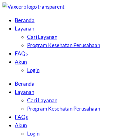
Skip
to
Beranda
the
Layanan
content
Cari Layanan
Program Kesehatan Perusahaan
FAQs
Akun
Login
Beranda
Layanan
Cari Layanan
Program Kesehatan Perusahaan
FAQs
Akun
Login