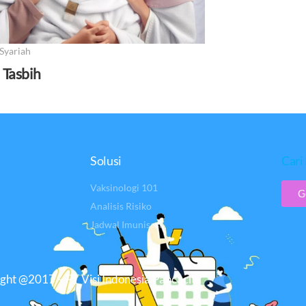
Syariah
a Tasbih
Solusi
Cari 
Vaksinologi 101
G
Analisis Risiko
Jadwal Imunisasi
ght @2017 – PT Visi Indonesia Pancacita