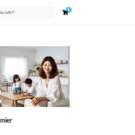
0
mier