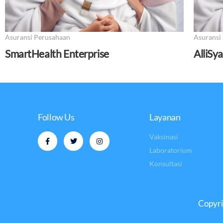
Asuransi Perusahaan
Asuransi 
SmartHealth Enterprise
AlliSy
Follow Us
Layanan
Vaksinasi
Laboratorium
Konsultasi
Copyri