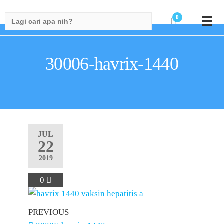
Search
0
for:
30006-havrix-1440
JUL
22
2019
0
PREVIOUS