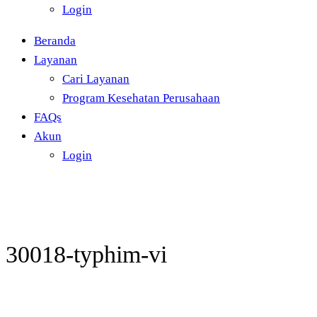
Login
Beranda
Layanan
Cari Layanan
Program Kesehatan Perusahaan
FAQs
Akun
Login
30018-typhim-vi