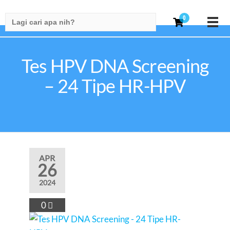
Search
0
for:
Tes HPV DNA Screening
– 24 Tipe HR-HPV
APR
26
2024
0