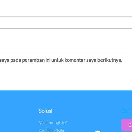
 saya pada peramban ini untuk komentar saya berikutnya.
Solusi
Cari 
Vaksinologi 101
G
Analisis Risiko