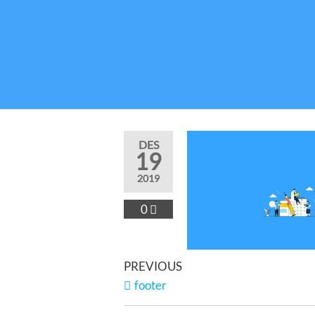
DES
19
2019
0
PREVIOUS
footer