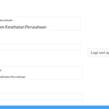
Layanan
am Kesehatan Perusahaan
Search
for:
an
sehatan Perusahaan