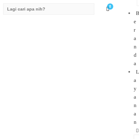
Search
0
for:
e
r
a
n
d
a
L
a
y
a
n
a
n