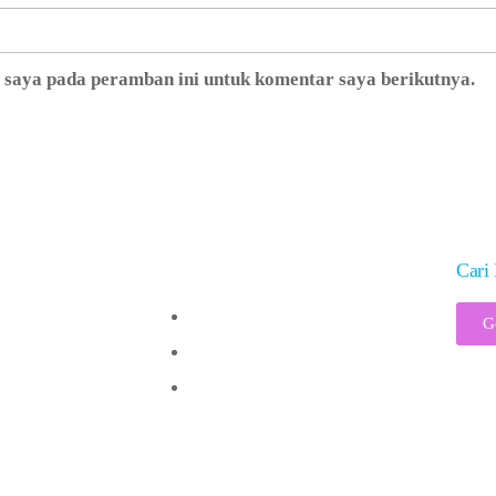
b saya pada peramban ini untuk komentar saya berikutnya.
Solusi
Cari 
Vaksinologi 101
G
Analisis Risiko
Jadwal Imunisasi
ght @2017 – PT Visi Indonesia Pancacita