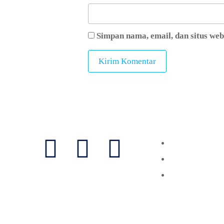
Simpan nama, email, dan situs we
Follow Us
Layanan
Vaksinasi
Laboratorium
Konsultasi
Copyri