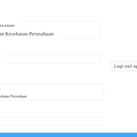
Layanan
am Kesehatan Perusahaan
Search
for:
n
ehatan Perusahaan