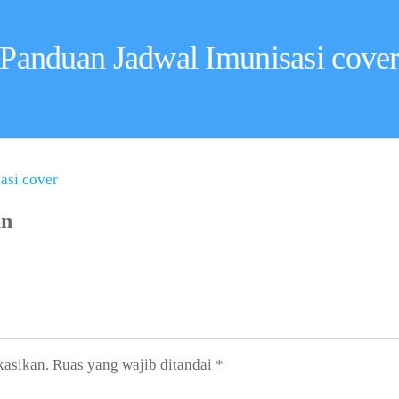
Panduan Jadwal Imunisasi cove
an
kasikan.
Ruas yang wajib ditandai
*