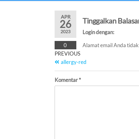
APR
Tinggalkan Balasa
26
2023
Login dengan:
0
Alamat email Anda tidak 
Navigasi
Previous
PREVIOUS
Post
pos
allergy-red
Komentar
*