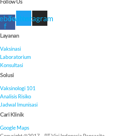
Follow Us
ebook-
Twitter
Instagram
f
Layanan
Vaksinasi
Laboratorium
Konsultasi
Solusi
Vaksinologi 101
Analisis Risiko
Jadwal Imunisasi
Cari Klinik
Google Maps
Copyright @2017 – PT Visi Indonesia Pancacita