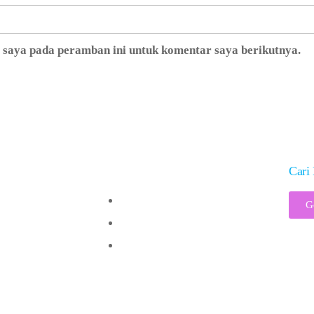
b saya pada peramban ini untuk komentar saya berikutnya.
Solusi
Cari 
Vaksinologi 101
G
Analisis Risiko
Jadwal Imunisasi
ght @2017 – PT Visi Indonesia Pancacita