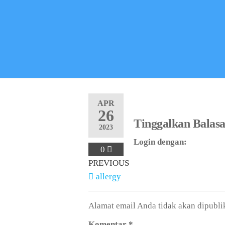
APR
26
Tinggalkan Balas
2023
Login dengan:
0
PREVIOUS
allergy
Alamat email Anda tidak akan dipubli
Komentar
*