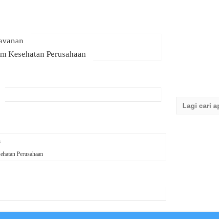
Layanan
am Kesehatan Perusahaan
Search
for:
n
ehatan Perusahaan