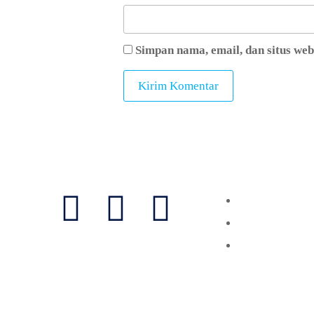
Simpan nama, email, dan situs we
Follow Us
Layanan
Vaksinasi
Laboratorium
Konsultasi
Copyri