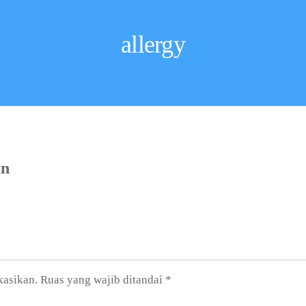
allergy
an
kasikan.
Ruas yang wajib ditandai
*