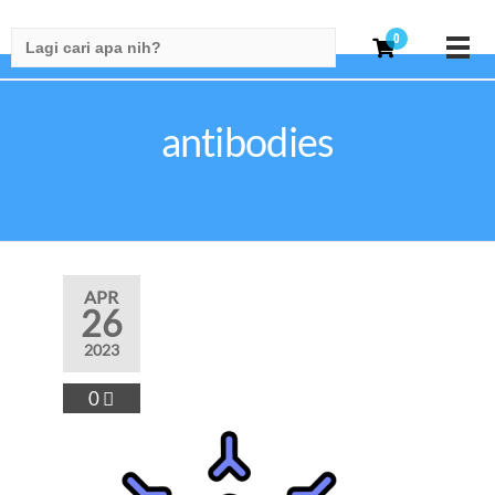
Search
0
for:
antibodies
APR
26
2023
0