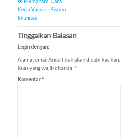
Memahami Cara
Kerja Vaksin – Sistem
Imunitas
Tinggalkan Balasan
Login dengan:
Alamat email Anda tidak akan dipublikasikan.
Ruas yang wajib ditandai
*
Komentar
*