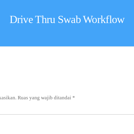
Drive Thru Swab Workflow
kasikan.
Ruas yang wajib ditandai
*