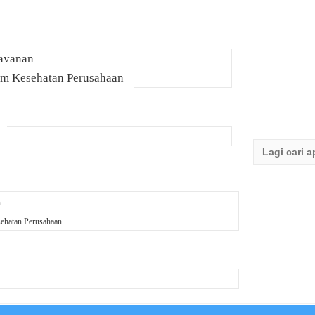
Layanan
am Kesehatan Perusahaan
Search
for:
n
ehatan Perusahaan