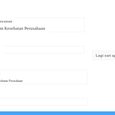
Layanan
am Kesehatan Perusahaan
Search
for:
n
ehatan Perusahaan