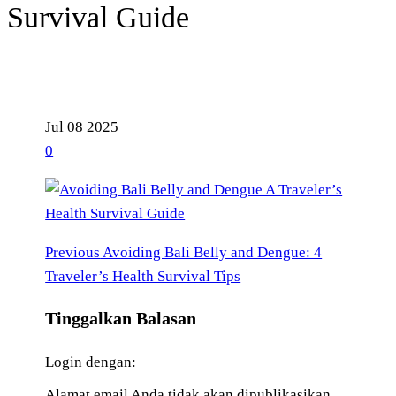
Survival Guide
Jul
08
2025
0
Previous
Navigasi
Previous
Avoiding Bali Belly and Dengue: 4
Post
Traveler’s Health Survival Tips
pos
Tinggalkan Balasan
Login dengan:
Alamat email Anda tidak akan dipublikasikan.