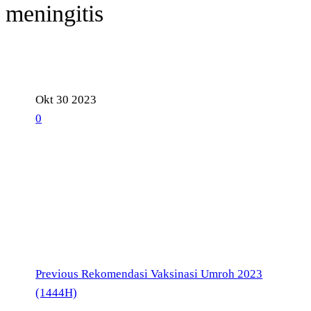
meningitis
Okt
30
2023
0
Previous
Navigasi
Previous
Rekomendasi Vaksinasi Umroh 2023
Post
(1444H)
pos