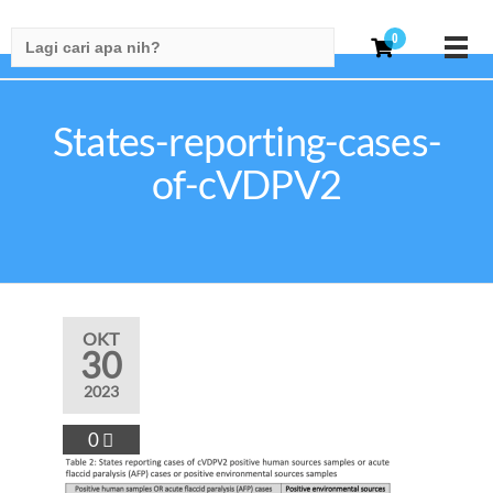
Search
0
for:
States-reporting-cases-
of-cVDPV2
OKT
30
2023
0