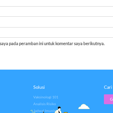
 saya pada peramban ini untuk komentar saya berikutnya.
Solusi
Cari 
Vaksinologi 101
G
Analisis Risiko
Jadwal Imunisasi