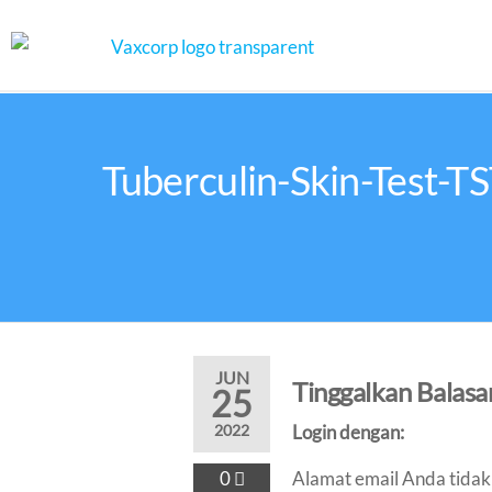
Tuberculin-Skin-Test-
JUN
Tinggalkan Balasa
25
2022
Login dengan:
0
Alamat email Anda tidak 