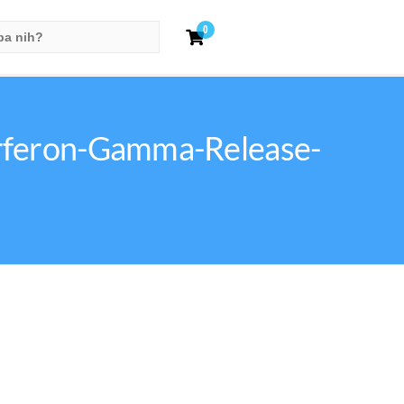
0
erferon-Gamma-Release-