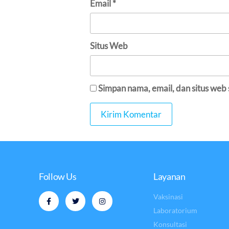
Email
*
Situs Web
Simpan nama, email, dan situs web
Follow Us
Layanan
Vaksinasi
Laboratorium
Konsultasi