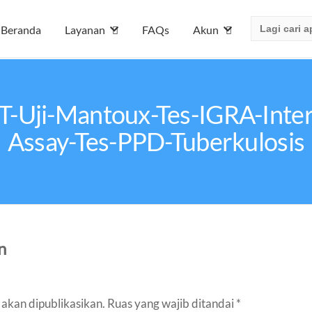
Search
Beranda
Layanan
FAQs
Akun
for:
TST-Uji-Mantoux-Tes-IGRA-Int
Assay-Tes-PPD-Tuberkulosis
n
akan dipublikasikan.
Ruas yang wajib ditandai
*