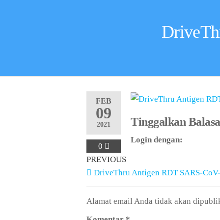
DriveTh
FEB
09
Tinggalkan Balas
2021
Login dengan:
0
PREVIOUS
DriveThru Antigen RDT SARS-CoV-
Alamat email Anda tidak akan dipubli
Komentar
*