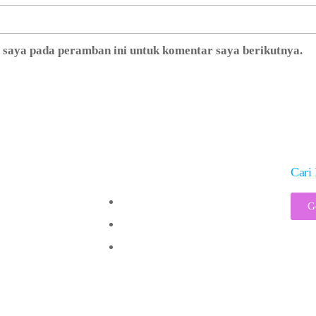
b saya pada peramban ini untuk komentar saya berikutnya.
Solusi
Cari 
Vaksinologi 101
G
Analisis Risiko
Jadwal Imunisasi
ght @2017 – PT Visi Indonesia Pancacita