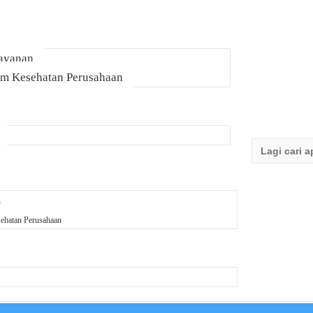
Layanan
am Kesehatan Perusahaan
Search
for:
n
ehatan Perusahaan