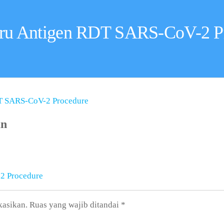
ru Antigen RDT SARS-CoV-2 P
an
2 Procedure
kasikan.
Ruas yang wajib ditandai
*