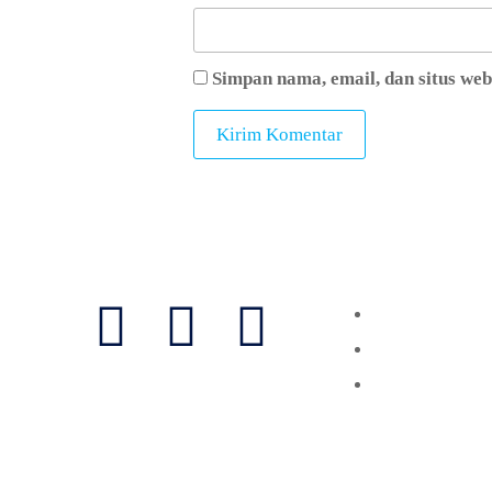
Simpan nama, email, dan situs we
Follow Us
Layanan
Vaksinasi
Laboratorium
Konsultasi
Copyri