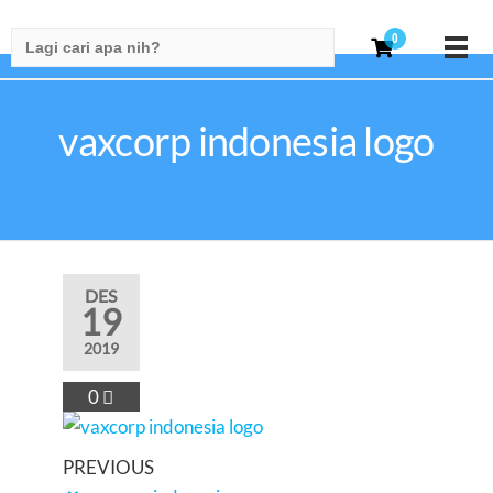
Search
0
for:
vaxcorp indonesia logo
DES
19
2019
0
PREVIOUS