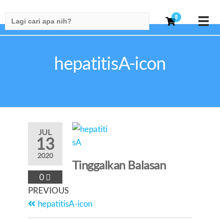
Search
0
for:
hepatitisA-icon
JUL
13
2020
Tinggalkan Balasan
0
PREVIOUS
hepatitisA-icon