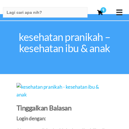
Search
0
for:
kesehatan pranikah –
kesehatan ibu & anak
Tinggalkan Balasan
Login dengan: