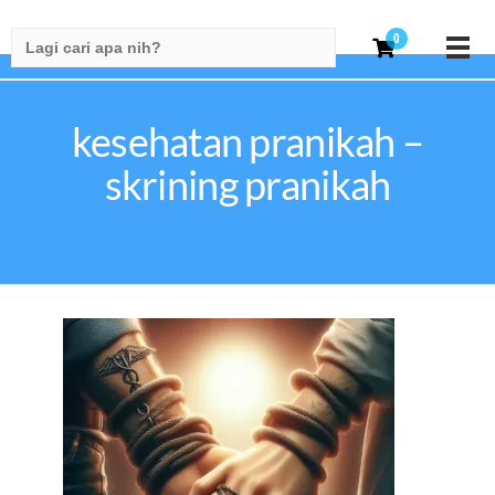
Search
0
for:
kesehatan pranikah –
skrining pranikah