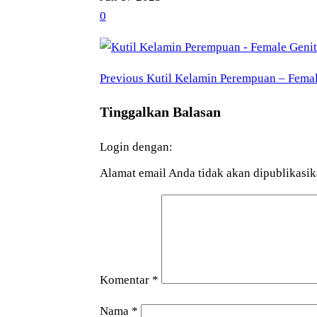
0
Previous
Navigasi
Previous
Kutil Kelamin Perempuan – Femal
Post
pos
Tinggalkan Balasan
Login dengan:
Alamat email Anda tidak akan dipublikasik
Komentar
*
Nama
*