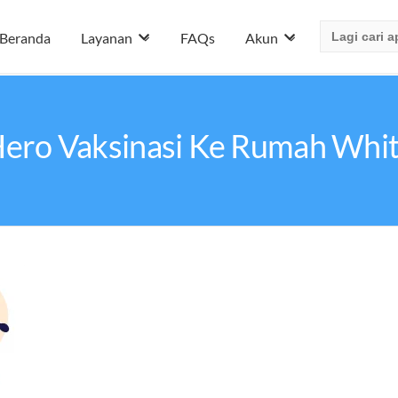
Search
Beranda
Layanan
FAQs
Akun
for:
ero Vaksinasi Ke Rumah Whi