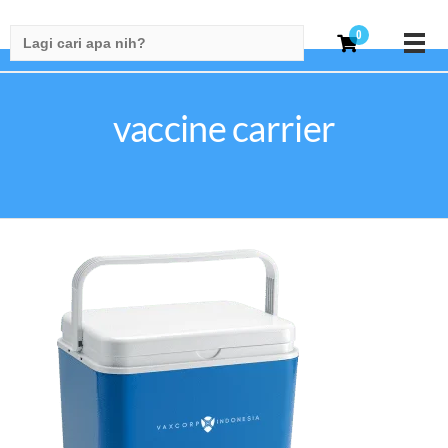
Search
0
for:
vaccine carrier