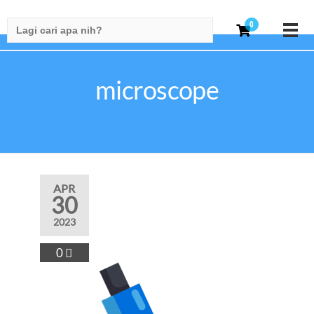
Search
0
for:
microscope
APR
30
2023
0