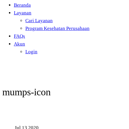
Beranda
Layanan
Cari Layanan
Program Kesehatan Perusahaan
FAQs
Akun
Login
mumps-icon
Jul
13
2020