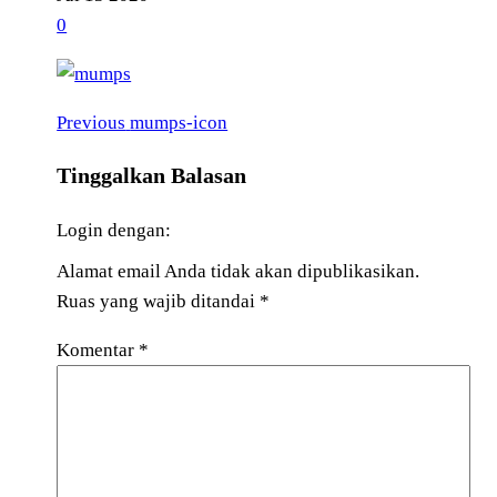
0
Previous
Navigasi
Previous
mumps-icon
Post
pos
Tinggalkan Balasan
Login dengan:
Alamat email Anda tidak akan dipublikasikan.
Ruas yang wajib ditandai
*
Komentar
*