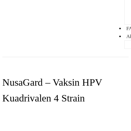
F
A
NusaGard – Vaksin HPV
Kuadrivalen 4 Strain