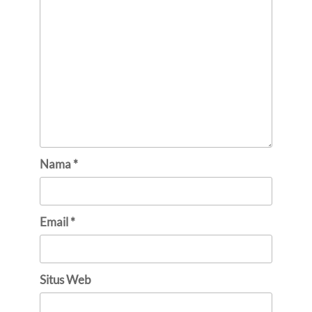
Nama
*
Email
*
Situs Web