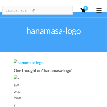
Search
0
for:
hanamasa-logo
One thought on “hanamasa-logo”