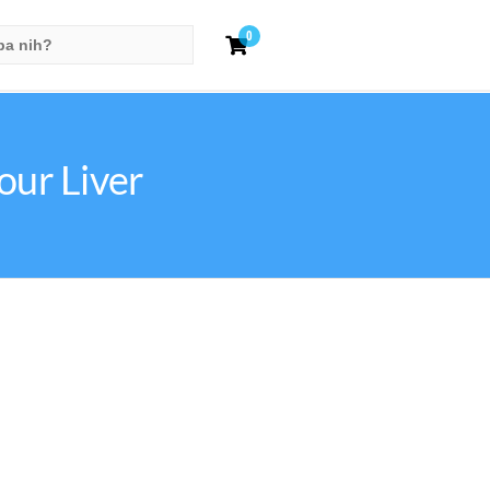
0
our Liver