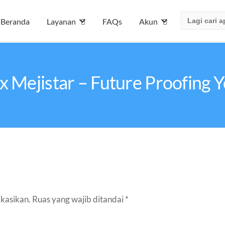
Search
Beranda
Layanan
FAQs
Akun
for:
x Mejistar – Future Proofing Y
ikasikan.
Ruas yang wajib ditandai
*