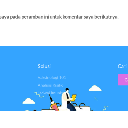
 saya pada peramban ini untuk komentar saya berikutnya.
Solusi
Cari 
Vaksinologi 101
G
Analisis Risiko
Jadwal Imunisasi
ght @2017 – PT Visi Indonesia Pancacita