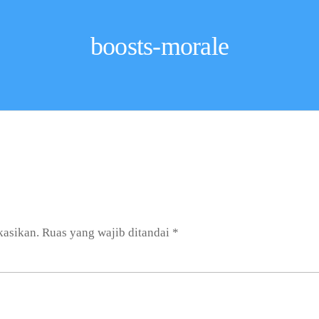
boosts-morale
kasikan.
Ruas yang wajib ditandai
*