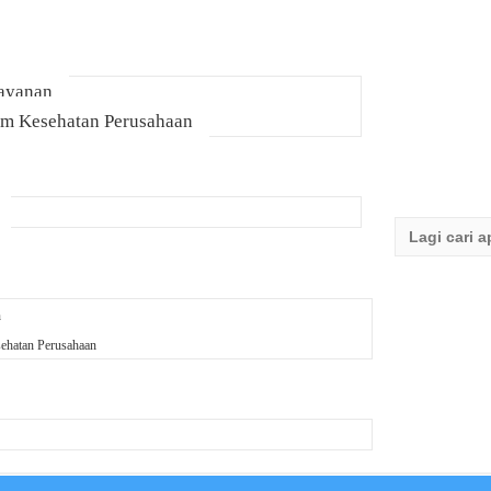
Layanan
am Kesehatan Perusahaan
Search
for:
n
ehatan Perusahaan