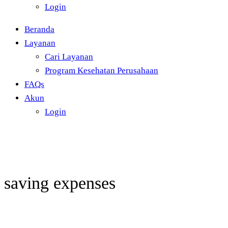
Login
Beranda
Layanan
Cari Layanan
Program Kesehatan Perusahaan
FAQs
Akun
Login
saving expenses