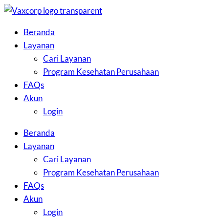
Skip
to
Beranda
the
Layanan
content
Cari Layanan
Program Kesehatan Perusahaan
FAQs
Akun
Login
Beranda
Layanan
Cari Layanan
Program Kesehatan Perusahaan
FAQs
Akun
Login