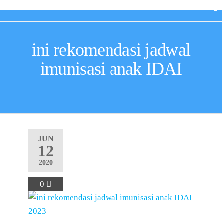
ini rekomendasi jadwal
imunisasi anak IDAI
JUN
12
2020
0