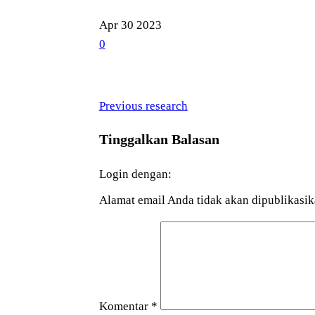
Apr
30
2023
0
Previous
Navigasi
Previous
research
Post
pos
Tinggalkan Balasan
Login dengan:
Alamat email Anda tidak akan dipublikasik
Komentar
*